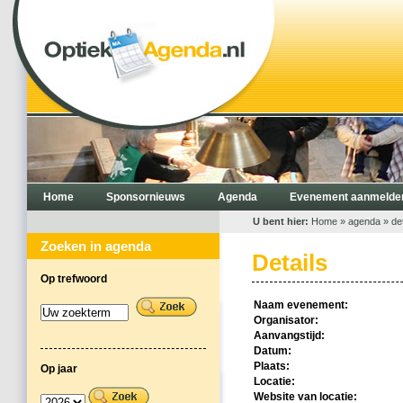
Home
Sponsornieuws
Agenda
Evenement aanmelde
U bent hier:
Home
»
agenda
» det
Zoeken in agenda
Details
Op trefwoord
Naam evenement:
Organisator:
Aanvangstijd:
Datum:
Plaats:
Op jaar
Locatie:
Website van locatie: