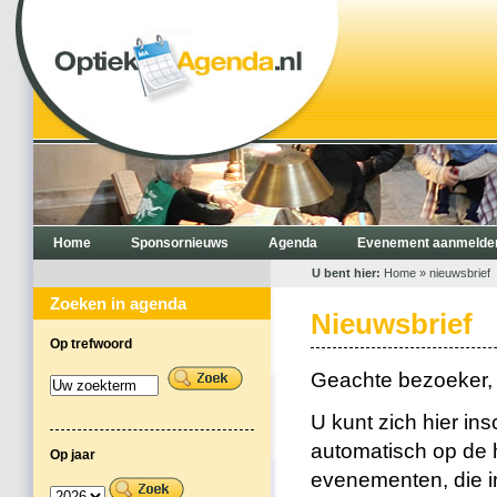
Home
Sponsornieuws
Agenda
Evenement aanmelde
U bent hier:
Home
» nieuwsbrief
Zoeken in agenda
Nieuwsbrief
Op trefwoord
Geachte bezoeker,
U kunt zich hier ins
automatisch op de 
Op jaar
evenementen, die i