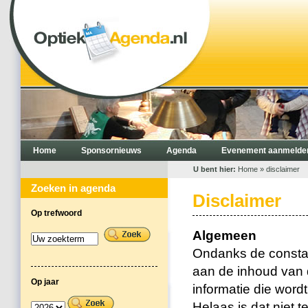
Home
Sponsornieuws
Agenda
Evenement aanmelde
U bent hier:
Home
» disclaimer
Zoeken in agenda
Disclaimer
Op trefwoord
Algemeen
Ondanks de consta
aan de inhoud van d
Op jaar
informatie die wordt
Helaas is dat niet