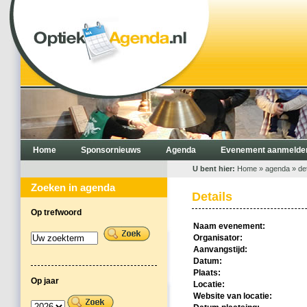
Home
Sponsornieuws
Agenda
Evenement aanmelde
U bent hier:
Home
»
agenda
» det
Zoeken in agenda
Details
Op trefwoord
Naam evenement:
Organisator:
Aanvangstijd:
Datum:
Plaats:
Op jaar
Locatie:
Website van locatie: